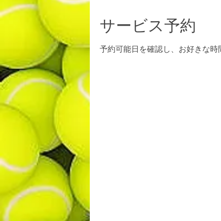
サービス予約
予約可能日を確認し、お好きな時